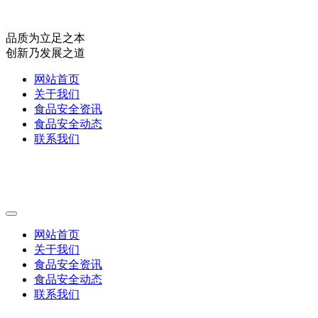
品质为立足之本
创新乃发展之道
网站首页
关于我们
食品安全资讯
食品安全动态
联系我们
网站首页
关于我们
食品安全资讯
食品安全动态
联系我们