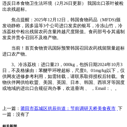
违反日本食物卫生法环境（2月26日更新） 我国出口茶叶被检
出农残超标。
焦点提醒：2025年12月12日，韩国食物药品（MFDS)颁
发动静称，因多温等3个公司进口发卖的银耳，冷冻山竹，冷
冻荔枝中检出残留农药含量跨越尺度限值。食药部号令其遏制
发卖并责令召回不及格产物。
当前！首页食物资讯国际预警韩国召回农药残留限量超标
进口农产物。
3。冷冻荔枝：进口量23，000kg，包拆日期2024年10月3
日，不及格缘由：苯醚甲环唑超标，尺度0。01mg/kg以下，仅
供网友进修参考利用，如需转载，请联系取得授权后转载。食
物伙伴网供给欧盟、美国、英国、日本、韩国、西班牙等国度
或地域的进出口合规征询办事，欢送垂询 、 ，Email：、。
上一篇：
莆田市荔城区拱辰街道：节前调研天桥美食夜市
下
一篇：没有了
相关新闻