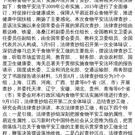
下简称食物平安法）实施环境开展了查抄。现将相关环境演讲
如下：食物平安法于2009年公布实施，2015年进行了全面修
订，对促操行业健康成长，保障人平易近群众食物平安，推进
健康中国扶植，阐扬了主要感化。本次食物平安法法律查抄，
是该法实施以来全国常委会开展的第四次查抄。法律查抄组由
蔡达峰、铁凝、洛桑江村副委员长任组长，全国教科文卫委从
任委员任副组长，由全国常委会委员、教科文卫委组员、全国
代表共26人构成。5月9日，法律查抄组召开第一次全体味议，
深切进修习总关于食物平安工做的主要批示，摆设法律查抄工
做，听取市场监管总局、教育部、、财务部、农业农村部、国
度卫生健康委、海关总署关于贯彻实施食物平安法环境的报告
请示，国度成长委、工业和消息化部、交通运输部、商务部提
交了书面报告请示材料。5月至8月，法律查抄组分为3个小
组，上海、江西、河南、广西、甘肃等6个省（区、市）开展
查抄，并委托天津、辽宁、安徽、湖北、贵州、青海等6个省
（市）常委会对本行政区域内食物平安法实施环境进行查抄。
9月15日，法律查抄组召开第二次全体味议，总结查抄工做，
研究会商法律查抄演讲。本次法律查抄工做，有以下四个特
点：一是引领。法律查抄组深刻把握食物平安工做的属性、平
易近生属性，以习新时代中国特色社会从义思惟为指点，把贯
彻落练习总关于食物平安工做的主要批示贯穿查抄工做全过
程，鞭策决策摆设落地收效。二是凸起查抄沉点。法律查抄组