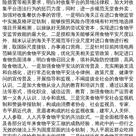
险措置等相关要求，明白对收集平台的异地法律权，加大对收
集平台违法行为的惩罚力度，同时，进一步规范无堂食外卖，
加强对收集餐饮办事的管理。一是明白海关正在进口食物监管
中实施及格评定轨制，能够按照风险办理准绳有针对性地选择
项目开展检测，以操纵好无限的尝试室资本，实现进口食物平
安监管效能的最大化。二是授权海关能够采用食物平安尺度以
外、颠末认证的海关手艺规范等行业尺度对进口食物进行检
测，取国际尺度接轨，办事港口营商。三是针对目前跨境电商
范畴呈现的食物平安风险，优化完美相关监管政策，制定进口
食物负面清单，明白食物召回义务，填补风险防控缝隙，高风
险食物流入。一是加强食物平安法的宣传普及，充实阐扬支流
和自感化，进行常态化食物平安法令律例、政策尺度、健康学
问的宣传普及，开展指导和监视，不竭提拔全社会的食物平安
认识。二是加大食物从业人员的教育和培训力度，通过以案说
法等形式，强化职业、诚信运营、教育，加强食物出产运营者
第一义务人认识，法令和底线。三是完美食物平安社会监视机
制和赞扬举报轨制，构成由消费者协会、社会监视员、专家、
市平易近代表、意愿者构成的社会监视收集，建牢人人关怀、
人人参取、人人共享食物平安的共治款式。一是全面梳理各地
及各部分近年来食物平安工做的成熟经验，将此中的一些行之
无效的做法上升为国度层面的法令轨制，为人平易近群众吃得