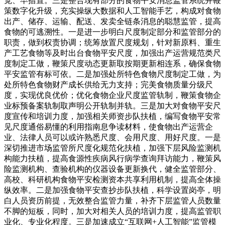
觉、早措置。三是整合现有部分的食物平安消息监管系统并鞭
策数字化升级，充实操纵大数据和人工智能手艺，构成对食物
出产、储存、运输、配送、发卖全链条消息的聪慧监管，提高
食物的可逃溯性。一是进一步明白尺度制定部分和监管部分的
职责，做到权责协调；统筹放置尺度规划，针对新原料、重生
产工艺食物等及时出台食物平安尺度，加强出产运营规范类尺
度制定工做，鞭策尺度动态更新取按期更新相连系，确保食物
平安监管有标可依。二是加强处所特色食物尺度制定工做，为
处所特色食物财产成长供给无力支持；完美食物质量分级尺
度，实现优良优价；优化食物企业尺度监管轨制，鞭策食物企
业标预备案轨制取声明公开轨制并轨。三是加大对食物平安尺
度宣传和培训力度，加强相关师资步队扶植，编写食物平安常
见尺度通俗易懂的利用指南息争读材料，使食物出产运营企
业、法律人员可以或许熟悉尺度、会用尺度、用好尺度。一是
深切推进市场监管所尺度化规范化扶植，加强下层风险监测机
构能力扶植，提高食源性疾病风行病学查询拜访能力，鞭策风
险监测机构、查验机构的仪器设备更新换代，健全监管部分、
高校、科研机构食物平安检测资本共享利用机制，提高全体操
纵效率。二是加强食物平安查抄步队扶植，科学设置岗亭，明
白人员资历前提，无效整合监管力量，补齐下层监管人员数量
不脚的短板，同时，加大对相关人员的培训力度，提高监管职
业化、专业化程度。三是加速成立“互联网+人工智能”监管模