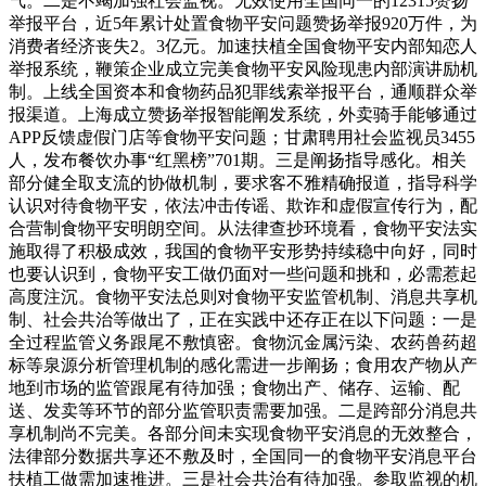
气。二是不竭加强社会监视。无效使用全国同一的12315赞扬
举报平台，近5年累计处置食物平安问题赞扬举报920万件，为
消费者经济丧失2。3亿元。加速扶植全国食物平安内部知恋人
举报系统，鞭策企业成立完美食物平安风险现患内部演讲励机
制。上线全国资本和食物药品犯罪线索举报平台，通顺群众举
报渠道。上海成立赞扬举报智能阐发系统，外卖骑手能够通过
APP反馈虚假门店等食物平安问题；甘肃聘用社会监视员3455
人，发布餐饮办事“红黑榜”701期。三是阐扬指导感化。相关
部分健全取支流的协做机制，要求客不雅精确报道，指导科学
认识对待食物平安，依法冲击传谣、欺诈和虚假宣传行为，配
合营制食物平安明朗空间。从法律查抄环境看，食物平安法实
施取得了积极成效，我国的食物平安形势持续稳中向好，同时
也要认识到，食物平安工做仍面对一些问题和挑和，必需惹起
高度注沉。食物平安法总则对食物平安监管机制、消息共享机
制、社会共治等做出了，正在实践中还存正在以下问题：一是
全过程监管义务跟尾不敷慎密。食物沉金属污染、农药兽药超
标等泉源分析管理机制的感化需进一步阐扬；食用农产物从产
地到市场的监管跟尾有待加强；食物出产、储存、运输、配
送、发卖等环节的部分监管职责需要加强。二是跨部分消息共
享机制尚不完美。各部分间未实现食物平安消息的无效整合，
法律部分数据共享还不敷及时，全国同一的食物平安消息平台
扶植工做需加速推进。三是社会共治有待加强。参取监视的机