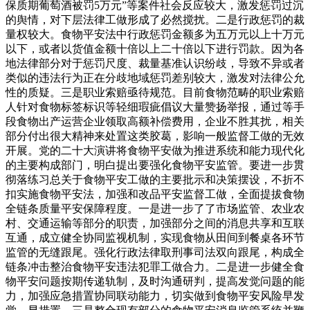
保质期葡萄酒被罚5万元”等案件社会反应较大，激发惩罚过沉
的舆情，对下层法律工做形成了必然搅扰。二是行政惩罚的裁
量权较大。食物平安法中行政惩罚金额多为五万元以上十万元
以下，或者以货值金额十倍以上二十倍以下进行罚款。因为各
地法律部分对于惩罚尺度、裁量基准认识纷歧，导致不异或者
类似的违法行为正在分歧地域惩罚差别较大，激发对法律公允
性的质疑。三是职业索赔亟待规范。目前食物范畴的职业索赔
人针对食物标签标识等轻细瑕疵倡议大量赞扬举报，通过等手
段食物出产运营企业领取高额补偿费用，企业不胜其扰，相关
部分付出很大精神来处置这类胶葛，影响一般监督工做的无效
开展。党的二十大演讲将食物平安做为推进系统和能力现代化
的主要构成部门，明白提出要强化食物平安监管。要进一步贯
彻落练习总关于食物平安工做的主要批示和决策摆设，不折不
扣实施食物平安法，加强和改品平安监督工做，全面提拔食物
全链条质量平安保障程度。一是进一步了了市场监管、农业农
村、交通运输等部分的职责，加强部分之间的消息共享和互联
互通，成立健全协同监视机制，实现食物从田间到餐桌各环节
监管的无缝跟尾。强化行政法律取刑事司法双向跟尾，构成全
链条冲击整治食物平安违法犯罪工做合力。二是进一步健全食
物平安问题按期传递轨制，及时沟通研判，提高发觉问题的能
力，加强应急措置协同联动能力，切实做到食物平安风险早发