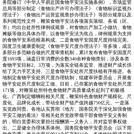
务院修订《中华人平易近国食物平安法实施条例》，市场监管
总局等部分制定《食物出产许可办理法子》《食物标识监视办
理法子》《食物出产运营监视查抄办理法子》等部分规章以及
系列规范性文件，鞭策食物平安法各项落实落细。各省（区、
市）均出台处所性律例或规章，对食物出产加工小做坊、食物
摊贩等做出具体办理。以食物平安法为焦点，律例规章为支持
的食物平安系统根基构成。二是食物平安国度尺度持续完美。
国度卫生健康委制定《食物平安尺度办理法子》等多项，成立
多部分多范畴合做的尺度审查机制，累计发布食物平安国度尺
度1693项，涵盖日常消费的全数340余种食物类别，涉及各类
食物平安目标2。3万项，为落实全链条监管、推进财产成长供
给了无力手艺支持。三是食物平安处所尺度扶植有序推进。各
地制定食物平安处所尺度办理轨制，组建审评委员会，开展食
物平安处所尺度制定工做。目前，已存案的食物平安处所尺度
171项，对鞭策处所特色食物财产高质量成长起到了积极感
化。广西制定螺蛳粉相关尺度，鞭策特色食物财产规模化、尺
度化、品牌化成长，带动全财产链产值跨越750亿元。一是落
实党政同责。各地认实贯彻《地方、国务院关于深化加强食物
平安工做的看法》等相关处所党政带领干部食物平安义务制
的，明白党委和次要担任报酬第一义务人，并对监管事权做
出。二是健全办理体系体例。国务院食物平安委员会（以下简