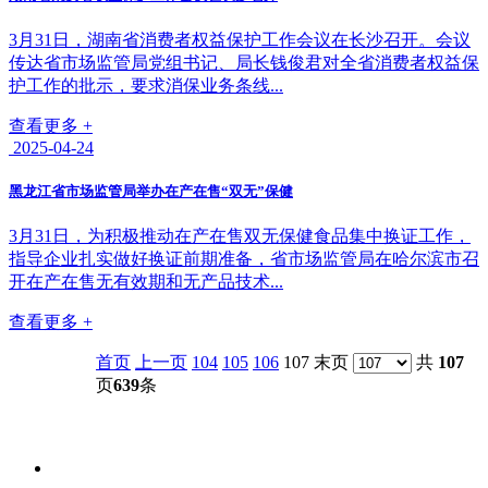
3月31日，湖南省消费者权益保护工作会议在长沙召开。会议
传达省市场监管局党组书记、局长钱俊君对全省消费者权益保
护工作的批示，要求消保业务条线...
查看更多 +
2025-04-24
黑龙江省市场监管局举办在产在售“双无”保健
3月31日，为积极推动在产在售双无保健食品集中换证工作，
指导企业扎实做好换证前期准备，省市场监管局在哈尔滨市召
开在产在售无有效期和无产品技术...
查看更多 +
首页
上一页
104
105
106
107 末页
共
107
页
639
条
关于我们