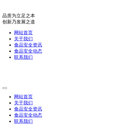
品质为立足之本
创新乃发展之道
网站首页
关于我们
食品安全资讯
食品安全动态
联系我们
网站首页
关于我们
食品安全资讯
食品安全动态
联系我们