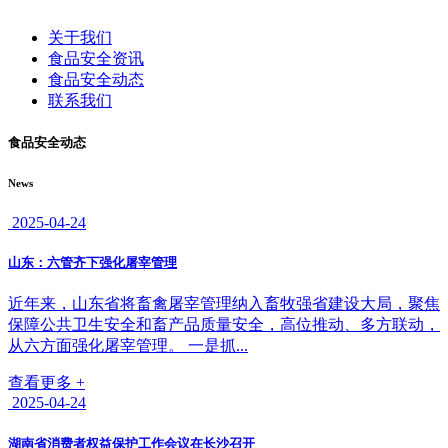
关于我们
食品安全资讯
食品安全动态
联系我们
食品安全动态
News
2025-04-24
山东：六管齐下强化屠宰管理
近年来，山东省将畜禽屠宰管理纳入畜牧强省建设大局，聚焦
保障公共卫生安全和畜产品质量安全，高位推动、多方联动，
从六方面强化屠宰管理。 一是抓...
查看更多 +
2025-04-24
湖南省消费者权益保护工作会议在长沙召开