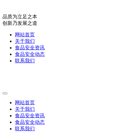
品质为立足之本
创新乃发展之道
网站首页
关于我们
食品安全资讯
食品安全动态
联系我们
网站首页
关于我们
食品安全资讯
食品安全动态
联系我们