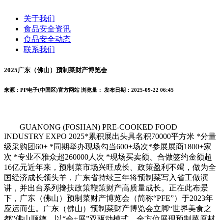
关于我们
食品安全资讯
食品安全动态
联系我们
2025广东（佛山）预制菜财产博览会
来源：PP电子(中国区)官方网站
浏览量：
发布日期：2025-09-22 06:45
GUANONG (FOSHAN) PRE-COOKED FOOD
INDUSTRY EXPO 2025*累积展出头具名积70000平方米 *分量
级采购团60+ *同期举办现场勾当600+场次*参展展商1800+家
次 *专业不雅众超260000人次 *现场买卖额、合做签约金额超
16亿元近年来，预制菜市场兴旺成长、政策盈利不竭，做为全
国经济成长领头羊，广东省持续三年将预制菜写入省工做演
讲，并出台系列搀扶政策鞭策财产高质量成长。正在此布景
下，广东（佛山）预制菜财产博览会（简称“PFE”）于2023年
应运而生。广东（佛山）预制菜财产博览会立脚“世界美食之
都”佛山顺德，以“会+展”双驱动模式，全方位展现预制菜原材