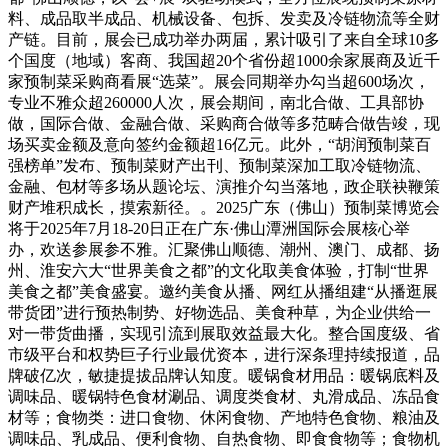
料、成品取半成品、机械设备、包拆、发卖及冷链物流等全财
产链。目前，展会已成功举办两届，累计吸引了来自全球10多
个国度（地域）客商、我国超20个省份超1000余家展商及近千
家预制菜采购商看展“选菜”。展会同期举办勾当超600场次，
专业不雅众超260000人次，展会期间，南北合做、工具部协
做，国际合做、金融合做、采购商合做等多范畴合做告竣，现
场买卖金额及意向签约金额超16亿元。此外，“胡润预制菜百
强榜单”发布、预制菜财产出刊、预制菜深加工取冷链物流、
金融、包材等多场从题论坛、演推介勾当落地，政企联袂鞭策
财产堆积成长，摸索新径。。2025广东（佛山）预制菜博览会
将于2025年7月18-20日正在广东·佛山潭洲国际会展核心举
办，欢送参展参不雅。汇聚佛山顺德、潮州、澳门、成都、扬
州、淮安六大“世界美食之都”的文化取美食体验，打制“世界
美食之都”美食盛宴。邀约美食从播、网红从播组建“从播逛展
带货团”进行预热制势、好物选品、美食种草，为企业供给一
对一带货曲播，实现引流到展取效益最大化。整合国度级、省
市级平台和权势巨子行业最优资本，进行深条理持续报道，品
牌破亿次，敏捷提拔品牌认知度。暖锅食材用品：暖锅底料及
调味品、暖锅特色食材涮品、调度类食材、丸滑成品、冻品食
材等；食物类：进口食物、休闲食物、产地特色食物、粮油及
调味品、乳成品、便利食物、自热食物、即食食物等；食物机