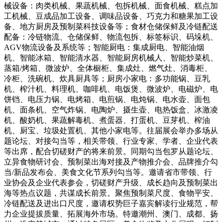
械设备：肉类机械、果蔬机械、包拆机械、面食机械、糕点加
工机械、豆成品加工设备、调味品设备、巧克力和糖果加工设
备、地方厨房及预制菜科技设备等；食材仓储保鲜及冷链配送
配备：冷链物流、仓储保鲜、物流包拆、标签标识、码垛机、
AGV物流设备及系统等；智能厨电：集成厨电、智能油烟
机、智能冰箱、智能清水器、智能厨房机械人、智能炒菜机、
蒸箱/烤箱、微波炉、全体橱柜、集成灶、燃气灶、消毒柜、
冷柜、洗碗机、炊具厨具等；厨房小家电：多功能锅、豆乳
机、榨汁机、料理机、咖啡机、电饭煲、微波炉、电磁炉、电
饼铛、电压力锅、电烤箱、电煎锅、电炖锅、电水壶、面包
机、面条机、空气炸锅、电陶炉、摄生壶、电热饭盒、冰激凌
机、酸奶机、果蔬解毒机、煮蛋器、打蛋机、豆芽机、榨油
机、厨宝、垃圾处置机、其他小家电等。往届展会举办多场从
题论坛、对接勾当等，相关带领、行业专家、学者、企业代表
等出席，配合切磋财产的将来前景。同期勾当包罗从题论坛、
立异食物研讨会、预制菜出海对接及产物推介会、品牌推介勾
当/新品发布会、美食文化节系列勾当等。邀请省市带领、行
业协会及企业代表参会，切磋财产升级、成长趋向及预制菜出
海等热点议题，共谋成长前景。聚焦预制菜尺度、食物平安、
冷链配送及进出口尺度，邀请权势巨子嘉宾解读行业规范，帮
力企业提拔质量、拓展海外市场。特邀潮州、澳门、成都、扬