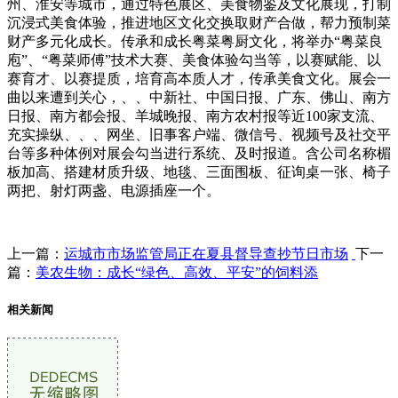
州、淮安等城市，通过特色展区、美食物鉴及文化展现，打制
沉浸式美食体验，推进地区文化交换取财产合做，帮力预制菜
财产多元化成长。传承和成长粤菜粤厨文化，将举办“粤菜良
庖”、“粤菜师傅”技术大赛、美食体验勾当等，以赛赋能、以
赛育才、以赛提质，培育高本质人才，传承美食文化。展会一
曲以来遭到关心，、、中新社、中国日报、广东、佛山、南方
日报、南方都会报、羊城晚报、南方农村报等近100家支流、
充实操纵、、、网坐、旧事客户端、微信号、视频号及社交平
台等多种体例对展会勾当进行系统、及时报道。含公司名称楣
板加高、搭建材质升级、地毯、三面围板、征询桌一张、椅子
两把、射灯两盏、电源插座一个。
上一篇：
运城市市场监管局正在夏县督导查抄节日市场
下一
篇：
美农生物：成长“绿色、高效、平安”的饲料添
相关新闻