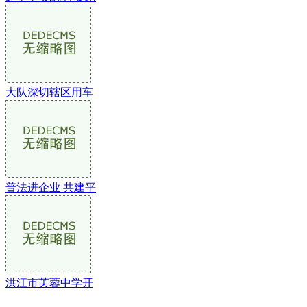
大队深切辖区用车
普法进企业 共建平
洪江市芙蓉中学开