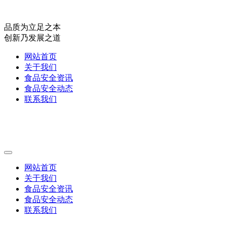
品质为立足之本
创新乃发展之道
网站首页
关于我们
食品安全资讯
食品安全动态
联系我们
网站首页
关于我们
食品安全资讯
食品安全动态
联系我们