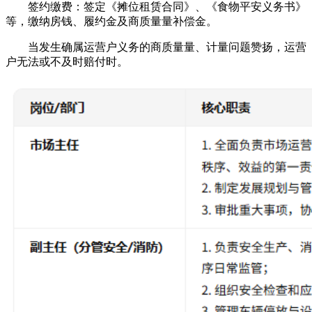
签约缴费：签定《摊位租赁合同》、《食物平安义务书》
等，缴纳房钱、履约金及商质量量补偿金。
当发生确属运营户义务的商质量量、计量问题赞扬，运营
户无法或不及时赔付时。