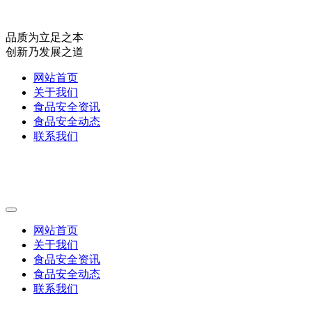
品质为立足之本
创新乃发展之道
网站首页
关于我们
食品安全资讯
食品安全动态
联系我们
网站首页
关于我们
食品安全资讯
食品安全动态
联系我们