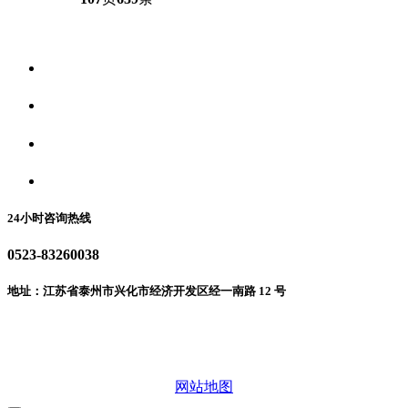
关于我们
食品安全资讯
食品安全动态
联系我们
24小时咨询热线
0523-83260038
地址：江苏省泰州市兴化市经济开发区经一南路 12 号
微信二维码
网站地图