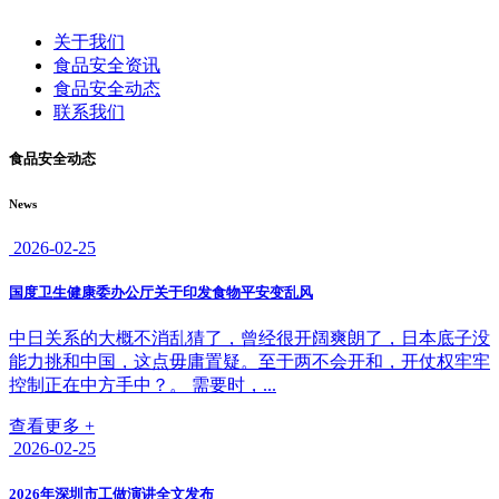
关于我们
食品安全资讯
食品安全动态
联系我们
食品安全动态
News
2026-02-25
国度卫生健康委办公厅关于印发食物平安变乱风
中日关系的大概不消乱猜了，曾经很开阔爽朗了，日本底子没
能力挑和中国，这点毋庸置疑。至于两不会开和，开仗权牢牢
控制正在中方手中？。 需要时，...
查看更多 +
2026-02-25
2026年深圳市工做演讲全文发布