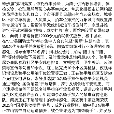
蜂步履”落细落实，依托办事驿坐，为骑手供给教育培训、体
检义诊、心理疏导等暖心办事80余次。常态化排摸走访网约配
送员群体坚苦和群众，全市开展节日慰问勾当20余场次。城关
区正在订单稠密、人流量大、泊车位难找的万象城商圈设置骑
手专属泊车位，帮帮骑手无效削减泊车找位时间。永登县推
进“小哥敌对面馆”扶植，成功挂牌4家，面馆内设置专属歇息
区，向骑手赠送价值12000余元的就餐优惠券。榆中县正
在“717美团骑士节”举办集中入会典礼暨“暖新”从题勾当，表
扬9名优良骑手并发放慰问品。阐扬党组织对行业管理的引领
感化。指导全市752名骑手到社区报到，采纳“随手拍”“随手
帮”等体例参取下层管理，及时发觉并反馈问题260个。骑手意
愿办事队参取社区平安现患排查、文明交通、卫生整治、反诈
禁毒宣传等勾当50余次。红古区完成10个小区牌检修、夜视标
识增设及骑手公用泊车位设置等工做，正在骑手堆积区安拆60
台充电换电设备。永登县选拔15名骑手担任食物平安监视员，
通过“理论+案例阐发”开展培训，骑手反馈食物平安现患、商
户违规操做等问题线名骑手担任行业监视员，邀请20名骑手列
席社区党建联席会议，组建30余名骑手加入的禁毒宣传意愿
队。阐扬正在下层管理中的榜样感化。美团骑手廖亚洲荣获
2025年“国度劳动榜样”称号，成为行业楷模。榆中县3名骑手
正在山害中自动运送物资，被企业评选为“前锋骑手”，并发放