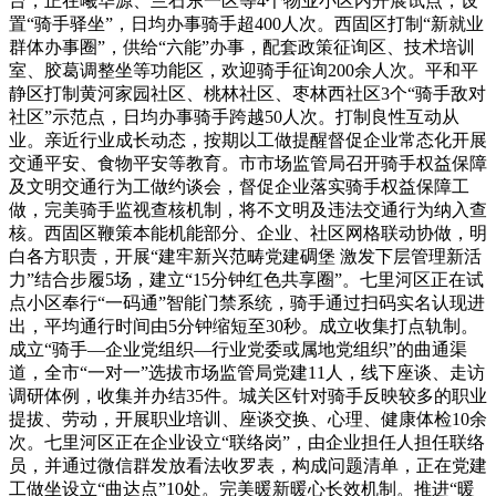
台，正在曦华源、兰石东一区等4个物业小区内开展试点，设
置“骑手驿坐”，日均办事骑手超400人次。西固区打制“新就业
群体办事圈”，供给“六能”办事，配套政策征询区、技术培训
室、胶葛调整坐等功能区，欢迎骑手征询200余人次。平和平
静区打制黄河家园社区、桃林社区、枣林西社区3个“骑手敌对
社区”示范点，日均办事骑手跨越50人次。打制良性互动从
业。亲近行业成长动态，按期以工做提醒督促企业常态化开展
交通平安、食物平安等教育。市市场监管局召开骑手权益保障
及文明交通行为工做约谈会，督促企业落实骑手权益保障工
做，完美骑手监视查核机制，将不文明及违法交通行为纳入查
核。西固区鞭策本能机能部分、企业、社区网格联动协做，明
白各方职责，开展“建牢新兴范畴党建碉堡 激发下层管理新活
力”结合步履5场，建立“15分钟红色共享圈”。七里河区正在试
点小区奉行“一码通”智能门禁系统，骑手通过扫码实名认现进
出，平均通行时间由5分钟缩短至30秒。成立收集打点轨制。
成立“骑手—企业党组织—行业党委或属地党组织”的曲通渠
道，全市“一对一”选拔市场监管局党建11人，线下座谈、走访
调研体例，收集并办结35件。城关区针对骑手反映较多的职业
提拔、劳动，开展职业培训、座谈交换、心理、健康体检10余
次。七里河区正在企业设立“联络岗”，由企业担任人担任联络
员，并通过微信群发放看法收罗表，构成问题清单，正在党建
工做坐设立“曲达点”10处。完美暖新暖心长效机制。推进“暖