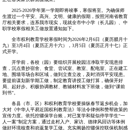
2025-2026学年第一学期即将竣事，寒假将至。为确保师
生渡过一个平安、高兴、文明、健康的假期，按照河南省教育
厅相关要求，连系我市现实，现就全市中小学（长儿园）、中
职学校寒假相关工做放置通知如下。
全市权利教育学校寒假时间为2026年2月6日（夏历腊月十
九）至3月4日（夏历正月十六），3月5日（夏历正月十七）正
式开学。
开学前，各校（园）要组织开展校园洁净取平安现患排
查，沉点查抄宿舍、食堂、尝试室、教室、配电室、正在建工
地、围墙等场合和区域，做到立查立改，及时消弭平安现患。
要提前谋划新学期工做，制定教育讲授工做打算，确保开好
局、起好步。积极协调教材、教辅材料发下班做，做到“课前
到书”。
各县（市、区）和权利教育学校要操纵春节返乡机会，加
大对《中华人平易近国权利教育法》等法令律例和赞帮政策的
宣传力度。依托控辍保学台账，对已复学和疑似停学学生“一
人一案”制定方案，通过走村入户、家访、德律风回访等体例
做好环境核查和劝返复学工做。充实阐扬控辍保控联保机制感