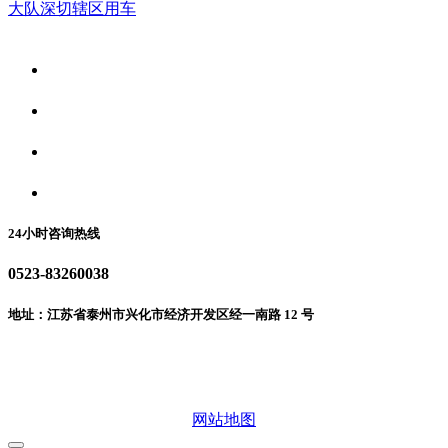
大队深切辖区用车
关于我们
食品安全资讯
食品安全动态
联系我们
24小时咨询热线
0523-83260038
地址：江苏省泰州市兴化市经济开发区经一南路 12 号
微信二维码
网站地图