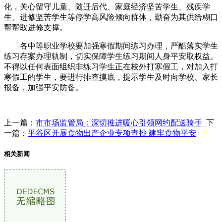
化，关心留守儿童、随迁后代、家庭经济坚苦学生、残疾学
生、进修坚苦学生等停学高风险倾向群体，勤奋为其供给糊口
帮帮取进修支撑。
各中等职业学校要加强寒假期间练习办理，严酷落实学生
练习存案办理轨制，切实保障学生练习期间人身平安取权益。
不得以任何表面组织非练习学生正在校外打寒假工，对加入打
寒假工的学生，要进行排查摸底，提示学生及时向学校、家长
报备，加强平安防备。
上一篇：
市市场监管局：深切推进暖心引领网约配送骑手
下
一篇：
平谷区开展食物出产企业专项查抄 建牢食物平安
相关新闻